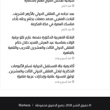
سياحية تعكس امتزاج العلم بالحضارة
منذ 3 أيام
بعد نجاحه في الملتقى الدولي بالأزهر الشريف..
الباحث المغربي محمد حممات يختتم رحلته بأداء
مناسك العمرة في مكة المكرمة
منذ 6 أيام
الباحثة المغربية الدكتورة حفصة عازم تتلو برقية
الولاء بمناسبة عيد العرش المجيد خلال ختام
الملتقى الدولي الثالث والعشرين للتدريب والتنمية
بالقاهرة
منذ أسبوع واحد
أكاديمية بناة المستقبل الدولية تسلم الألبومات
التذكارية لباحثي الملتقى الدولي الثالث والعشرين..
توثيق لمسيرة علمية وإنجازات عربية متميزة
منذ أسبوع واحد
© حقوق النشر 2026، جميع الحقوق محفوظة | Markeza