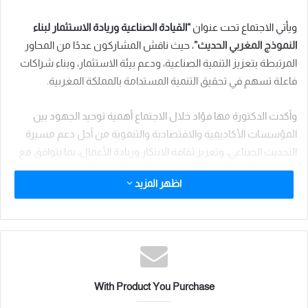
ويأتي الاجتماع تحت عنوان
“القيادة الصناعية وريادة الاستثمار لبناء
النموذج المغربي الحديث”
، حيث ناقش المشاركون عددًا من المحاور
المرتبطة بتعزيز التنمية الصناعية، ودعم بيئة الاستثمار، وبناء شراكات
فاعلة تسهم في تحقيق التنمية المستدامة بالمملكة المغربية.
وأكدت الدكتورة مها فؤاد خلال الاجتماع أهمية توحيد الجهود بين
المؤسسات الأكاديمية والاقتصادية والتنموية من أجل دعم مسيرة
التحديث الصناعي، وتعزيز ثقافة الابتكار وريادة الأعمال، بما يتوافق مع
المتغيرات الاقتصادية العالمية ومتطلبات التنمية الحديثة.
اظهر المزيد
كما يشهد اللقاء مناقشة الخطط التنظيمية والعلمية الخاصة بالاجتماع
الدوري المقبل، وآليات توسيع نطاق التعاون بين الخبراء والباحثين
والمتخصصين، بما يسهم في تقديم رؤى ومبادرات عملية تدعم بناء
نموذج اقتصادي وصناعي مغربي أكثر قدرة على المنافسة والاستدامة.
With Product You Purchase