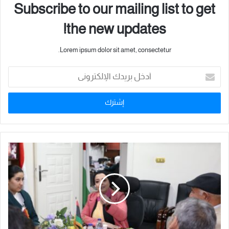
Subscribe to our mailing list to get
the new updates!
Lorem ipsum dolor sit amet, consectetur.
أ
د
خ
ل
ب
ر
ي
د
ك
ا
ل
إ
ل
ك
ت