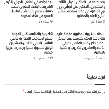
بعد نجاحه في الملتقى الدولي الثالث
بعد نجاحه في الملتقى الدولي بالأزهر
والعشرين.. الدكتور علي قرشي يزور
الشريف.. الباحث المغربي محمد
برج القاهرة في جولة سياحية تعكس
حممات يختتم رحلته بأداء مناسك
امتزاج العلم بالحضارة
العمرة في مكة المكرمة
منذ 3 أيام
منذ 6 أيام
الباحثة المغربية الدكتورة حفصة عازم
أكاديمية بناة المستقبل الدولية
تتلو برقية الولاء بمناسبة عيد العرش
تسلم الألبومات التذكارية لباحثي
المجيد خلال ختام الملتقى الدولي
الملتقى الدولي الثالث والعشرين..
الثالث والعشرين للتدريب والتنمية
توثيق لمسيرة علمية وإنجازات عربية
بالقاهرة
متميزة
منذ أسبوع واحد
منذ أسبوع واحد
اترك تعليقاً
لن يتم نشر عنوان بريدك الإلكتروني.
الحقول الإلزامية مشار إليها بـ
*
ا
ل