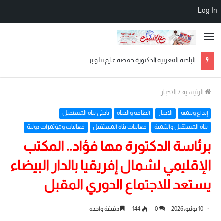
Log In
القائمة
الباحثة المغربية الدكتورة حفصة عازم تتلو برقية الولاء بمناسبة عيد العرش المجيد خلال ختام الملتقى الدولي الثالث والعشرين للتدريب والتنمية بالقاهرة
الرئيسية
/
الاخبار
إبداع وتنمية
الاخبار
الطاقة والحياة
باحثي بناة المستقبل
بناة المستقبل والتنمية
فعاليات بناة المستقبل
فعاليات ومؤتمرات دولية
برئاسة الدكتورة مها فؤاد.. المكتب
الإقليمي لشمال إفريقيا بالدار البيضاء
يستعد للاجتماع الدوري المقبل
10 يونيو، 2026
0
144
دقيقة واحدة