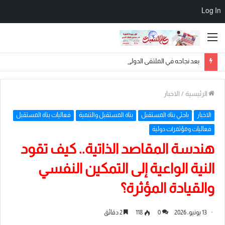
Log In
القائمة
بعد نجاحه في الملتقى الدولي بالأزهر الشريف.. الباحث المغربي محمد حممات يختتم رحلته بأداء مناسك العمرة في مكة المكرمة
الرئيسية
/
الاخبار
الاخبار
باحثي بناة المستقبل
بناة المستقبل والتنمية
فعاليات بناة المستقبل
فعاليات ومؤتمرات دولية
هندسة المقاصد الذاتية.. كيف تقود
النية الواعية إلى التمكين النفسي
والقيادة المؤثرة؟
13 يونيو، 2026
0
118
2 دقائق