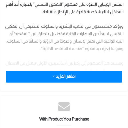
النفس الإيجابي الضوء على مفهوم “التمكين النفسي” باعتباره أحد أهم
المداخل لبناء شخصية قادرة على الإنجاز والقيادة.
ويؤكد متخصصون في التنمية البشرية والسلوك التنظيمي أن التمكين
النفسي لا يبدأ من المهارات الفنية فقط، بل ينطلق من “المقصد” أو
النية الواعية التي تمنح الإنسان وضوحًا في الرؤية واتساقًا في السلوك،
وهو ما يُعرف بمفهوم “هندسة المقاصد الذاتية”.
ويستند هذا المفهوم إلى ركيزتين أساسيتين؛ الأولى تتمثل في الانتقال
من العشوائية إلى الغائية، حيث ينظر إلى المقصد باعتباره قوة دافعة
اظهر المزيد
توجه الإنسان نحو تحقيق أهداف ذات قيمة، وتسهم في حماية
المصالح الأساسية المرتبطة بالدين والنفس والعقل والنسل والمال،
بما يضمن توجيه الجهد نحو البناء والإعمار وخدمة المجتمع.
أما الركيزة الثانية فتتمثل في العلاقة الوثيقة بين النية والمآل، إذ تؤدي
النية الواعية دورًا محوريًا في تحديد الأهداف والنتائج المتوقعة للأفعال،
With Product You Purchase
بما يخلق حالة من الانضباط الأخلاقي ويضمن توظيف المهارات