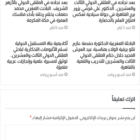
بعد نجاحه في الملتقى الدولي الثالث
بعد نجاحه في الملتقى الدولي بالأزهر
المستدام.
والعشرين.. الدكتور علي قرشي يزور
الشريف.. الباحث المغربي محمد
برج القاهرة في جولة سياحية تعكس
حممات يختتم رحلته بأداء مناسك
ويؤكد الخبراء أن التمكين النفسي الحقيقي يبدأ من إدراك الإنسان
امتزاج العلم بالحضارة
العمرة في مكة المكرمة
لقيمته وقدرته على إحداث الفرق، ويمر عبر بناء الكفايات النفسية
منذ 3 أيام
منذ 6 أيام
والمهنية، لينتهي إلى ما يُعرف بـ”القيادة المقاصدية”، وهي القيادة التي
الباحثة المغربية الدكتورة حفصة عازم
أكاديمية بناة المستقبل الدولية
تستند إلى الوعي بالغاية والمسؤولية والأثر.
تتلو برقية الولاء بمناسبة عيد العرش
تسلم الألبومات التذكارية لباحثي
المجيد خلال ختام الملتقى الدولي
الملتقى الدولي الثالث والعشرين..
وفي عالم يشهد تغيرات متسارعة وتحديات متزايدة، تبدو صناعة الأفراد
الثالث والعشرين للتدريب والتنمية
توثيق لمسيرة علمية وإنجازات عربية
بالقاهرة
متميزة
المُمكّنين نفسيًا وفكريًا أحد أهم الاستثمارات التي يمكن أن تراهن عليها
منذ أسبوع واحد
منذ أسبوع واحد
المؤسسات والمجتمعات لبناء مستقبل أكثر استقرارًا وفاعلية وتأثيرًا.
اترك تعليقاً
لن يتم نشر عنوان بريدك الإلكتروني.
الحقول الإلزامية مشار إليها بـ
*
ا
ل