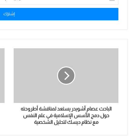
د
خ
ل
ب
ر
ي
د
ك
ا
ل
إ
ل
ك
ت
ر
و
ن
الباحث عصام أشويدر يستعد لمناقشة أطروحته
ي
حول دمج الأسس الإسلامية في علم النفس
مع نظام ديسك لتحليل الشخصية