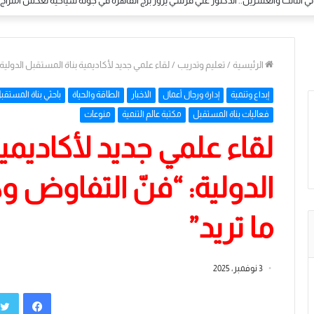
لي بالأزهر الشريف.. الباحث المغربي محمد حممات يختتم رحلته بأداء مناسك العمرة في مك
الرئيسية
/
تعليم وتدريب
/
لقاء علمي جديد لأكاديمية بناة المستقبل الدولية
إبداع وتنمية
إدارة ورجال أعمال
الاخبار
الطاقة والحياة
باحثي بناة المستقب
فعاليات بناة المستقبل
مكتبة عالم التنمية
منوعات
لقاء علمي جديد لأكاديمي
الدولية: “فنّ التفاوض 
ما تريد”
3 نوفمبر، 2025
فيسبوك