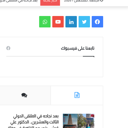
الجمعة, أغسطس 7 2026
أخبار عاجلة
بعد نجاحه في الملتقى الدو
ف
ت
ل
ي
و
ي
و
ي
و
ا
س
ي
ن
ت
ت
تابعنا على فيسبوك
ب
ت
ك
ي
س
و
ر
د
و
ا
ك
إ
ب
ب
ن
بعد نجاحه في الملتقى الدولي
الثالث والعشرين.. الدكتور علي