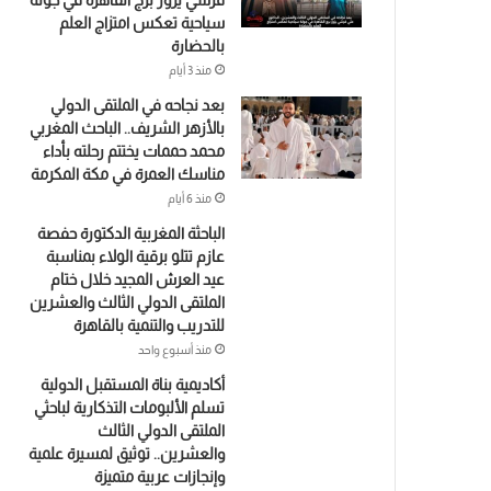
قرشي يزور برج القاهرة في جولة
سياحية تعكس امتزاج العلم
بالحضارة
منذ 3 أيام
بعد نجاحه في الملتقى الدولي
بالأزهر الشريف.. الباحث المغربي
محمد حممات يختتم رحلته بأداء
مناسك العمرة في مكة المكرمة
منذ 6 أيام
الباحثة المغربية الدكتورة حفصة
عازم تتلو برقية الولاء بمناسبة
عيد العرش المجيد خلال ختام
الملتقى الدولي الثالث والعشرين
للتدريب والتنمية بالقاهرة
منذ أسبوع واحد
أكاديمية بناة المستقبل الدولية
تسلم الألبومات التذكارية لباحثي
الملتقى الدولي الثالث
والعشرين.. توثيق لمسيرة علمية
وإنجازات عربية متميزة