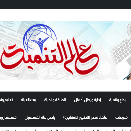
إبداع وتنمية
إدارة ورجال أعمال
الطاقة والحياة
بيت العيلة
تعليم وت
منوعات
علماء مصر (الطيور المهاجرة)
باحثي بناة المستقبل
مستشارون 