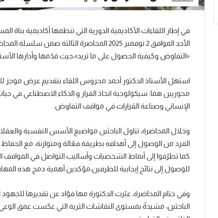
في إطار اللقاءات الأكاديمية الدورية التي تنظمها أكاديمية بناة الم
الأحد الموافق 2 نوفمبر 2025 المحاضرة الثالثة ضمن سلسلة المحاضرات العلمية للعام الأكاديمي الجديد، بعنوان:
«التفاوض وكيفية الحصول على ما تريد»،حيث قدّمها وأدارها الأست
استهل الأستاذ الدكتور أحمد محروس اللقاء بتقديم عرض موجز للم
محوريين هما: سيكولوجية اتخاذ القرار و الذكاء الاصطناعي في حي
الإنساني وصناعة القرارات في مواقف التفاوض.
وخلال المحاضرة، تناول الباحثين مواضيع الأسس النفسية والعقلانية 
الفرد من الوصول إلى أهدافه بطريقة فعّالة ومتوازنة، مع الحفاظ عل
كما تطرّقوا إلى أنماط الشخصيات وأساليب التواصل في المواقف ال
للوصول إلى نتائج إيجابية للطرفين،مؤكدين أهمية دمج هذه المهارا
وفي ختام المحاضرة، عبّرت الدكتورة مها فؤاد عن تقديرها للجهود ال
الباحثين، مشيدةً بمستوى النقاشات الثرية التي عكست عمق الوع