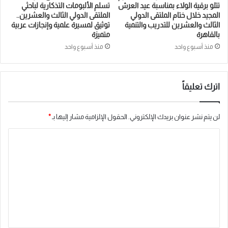
ل
تتلو برقية الولاء بمناسبة عيد العرش
تسلم الألبومات التذكارية لباحثي
المجيد خلال ختام الملتقى الدولي
الملتقى الدولي الثالث والعشرين..
ن
الثالث والعشرين للتدريب والتنمية
توثيق لمسيرة علمية وإنجازات عربية
ي
بالقاهرة
متميزة
ل
منذ أسبوع واحد
منذ أسبوع واحد
د
ر
ج
اترك تعليقاً
ة
ا
لن يتم نشر عنوان بريدك الإلكتروني.
الحقول الإلزامية مشار إليها بـ
*
ل
د
ا
ك
ل
ت
ت
و
ع
ر
ل
ا
ي
ه
ق