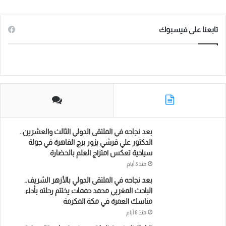
ي
و
ي
و
ا
ن
ف
س
ي
ن
ت
ت
تابعنا على فيسبوك
س
ب
ت
ك
ي
س
و
ا
و
ر
د
و
ا
ل
ك
إ
ب
ب
إ
ر
ن
ش
ا
بعد نجاحه في الملتقى الدولي الثالث والعشرين..
د
الدكتور علي قرشي يزور برج القاهرة في جولة
سياحية تعكس امتزاج العلم بالحضارة
،
منذ 3 أيام
و
ذ
بعد نجاحه في الملتقى الدولي بالأزهر الشريف..
الباحث المغربي محمد حممات يختتم رحلته بأداء
ل
مناسك العمرة في مكة المكرمة
ك
منذ 6 أيام
ض