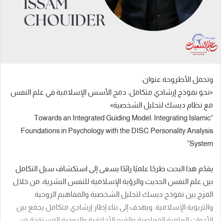
ي
وتحمل الأطروحة عنوان:
س
«نحو نموذج إرشادي متكامل: دمج الأسس الإسلامية في علم النفس
ت
مع نظام ديسك لتحليل الشخصية»
ع
“Towards an Integrated Guiding Model: Integrating Islamic
د
Foundations in Psychology with the DISC Personality Analysis
ا
System”
ل
ب
يقدّم هذا البحث طرحًا علميًا رائدًا يسعى إلى استكشاف سبل التكامل
ا
بين علم النفس الحديث والرؤية الإسلامية للنفس البشرية، من خلال
ح
المزج بين نموذج ديسك لتحليل الشخصية والمفاهيم الروحية
ث
والتربوية الإسلامية. ويهدف إلى بناء إطار إرشادي متكامل يجمع بين
ع
الأدوات العلمية المعاصرة والقيم الأخلاقية والروحية المستمدة من