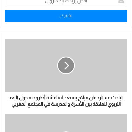
د
س
خ
ل
ل
ا
ب
ب
ر
ي
ا
د
ل
ك
م
ا
م
ل
إ
ل
ل
ك
ك
ة
ت
ا
ر
و
ل
الباحث عبدالرحمان ميلاح يستعد لمناقشة أطروحته حول البعد
ن
التربوي للعلاقة بين الأسرة والمدرسة في المجتمع المغربي
م
ي
غ
ر
ب