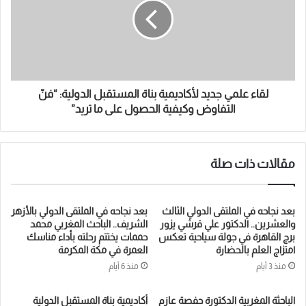
ي
ة
،
ل
م
لقاء علمي جديد لأكاديمية بناة المستقبل الدولية: “فنّ
ن
التفاوض وكيفية الحصول على ما تريد”
ا
ق
ش
مقالات ذات صلة
ة
أ
ط
بعد نجاحه في الملتقى الدولي الثالث
بعد نجاحه في الملتقى الدولي بالأزهر
ر
والعشرين.. الدكتور علي قرشي يزور
الشريف.. الباحث المغربي محمد
برج القاهرة في جولة سياحية تعكس
حممات يختتم رحلته بأداء مناسك
و
امتزاج العلم بالحضارة
العمرة في مكة المكرمة
ح
منذ 3 أيام
منذ 6 أيام
ت
ه
الباحثة المغربية الدكتورة حفصة عازم
أكاديمية بناة المستقبل الدولية