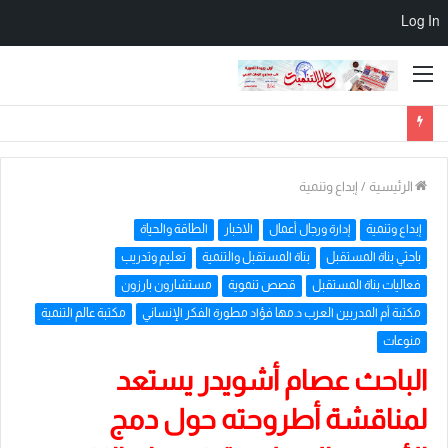
Log In
القائمة
الرئيسية
/
إبداع وتنمية
إبداع وتنمية
إدارة ورجال أعمال
الاخبار
الطاقة والحياة
باحثي بناة المستقبل
بناة المستقبل والتنمية
تعليم وتدريب
فعاليات بناة المستقبل
قصص تنموية
مستشارون بارزون
مكتبة أم المدربين العرب د.مها فؤاد مطورة الفكر الإنساني
مكتبة عالم التنمية
منوعات
الباحث عصام أشويدر يستعد
لمناقشة أطروحته حول دمج