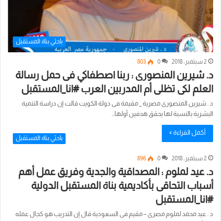
باحثي بناة المستقبل
2 سبتمبر، 2018
0
803
د. شيرين المنصورى : ربنا اصطفاكي فى حمل رسالة
العلم لكى تظلى أم المدربين العرب #انا_المستقبل
د . شيرين المنصورى مصرية _ مقيمة فى دولة الكويت قالت إن دراسة التنمية
البشرية بالنسبة لها يحقق هدفين أولها…
أكمل القراءة »
باحثي بناة المستقبل
2 سبتمبر، 2018
0
896
د. عيد لملوم : المصداقية والجدية وفريق عمل أهم
أسباب التحاقى بأكاديمية بناة المستقبل الدولية
#انا_المستقبل
د . عيد محمد لملوم مصرى – مقيم فى السعودية قال إن التدريب هو كجال عمله