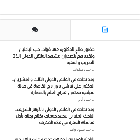
و
ر
د
و
ا
ك
إ
ب
ب
ن
حضور طاغٍ للدكتورة مها فؤاد.. حب الباحثين
وتقديرهم يتصدران مشهد الملتقى الدولي الـ23
للتدريب والتنمية
منذ 5 ساعات
بعد نجاحه في الملتقى الدولي الثالث والعشرين..
الدكتور علي قرشي يزور برج القاهرة في جولة
سياحية تعكس امتزاج العلم بالحضارة
منذ 5 أيام
بعد نجاحه في الملتقى الدولي بالأزهر الشريف..
الباحث المغربي محمد حممات يختتم رحلته بأداء
مناسك العمرة في مكة المكرمة
منذ أسبوع واحد
الباحثة المغربية الدكتورة حفصة عازم تتلو برقية