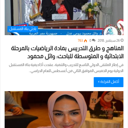
باحثي بناة المستقبل
26 سبتمبر، 2018
0
763
المناهج و طرق التدريس بمادة الرياضيات بالمرحلة
الابتدائية و المتوسطة للباحث: وائل محمود
في إطار الملتقى الدولي التاسع للتدريب والتنمية، عقدت أكاديمية بناة المستقبل
الدولية يوم الخميس الموافق الثاني من أغسطس للعام الدراسي…
أكمل القراءة »