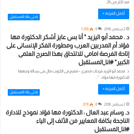
منذ أكثر من 25…
أكمل القراءة »
باحثي بناة المستقبل
2 سبتمبر، 2018
0
1٬289
د . محمد أبو اليزيد " أنا بس عايز أشكر الدكتورة مها
فؤاد أم المدربين العرب ومطورة الفكر الإنسانى على
إتاحة الفرصة امامى للالتحاق بهذا الصرح العلمى
الكبير" #انا_المستقبل
د . محمد أبو اليزيد فرحات مصرى – مقيم فى الكويت قال فى رسالة وجهها
للدكتورة مها فؤاد : ”…
أكمل القراءة »
باحثي بناة المستقبل
2 سبتمبر، 2018
0
878
د. وسام عبد العال : الدكتورة مها فؤاد نموذج للادارة
الناجحة بكافة المعايير من الألف إلى الياء
#انا_المستقبل