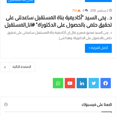
باحثي بناة المستقبل
2 سبتمبر، 2018
0
754
د . يحى السيد "أكاديمية بناة المستقبل ساعدتنى على
تحقيق حلمى بالحصول على الدكتوراة" #انا_المستقبل
د . يحى السيد صديق مصرى قال إن أكاديمية بناة المستقبل ساعدتنى على تحقيق
حلمى بالحصول على الدكتوراة، وهذا شئ…
أكمل القراءة »
الصفحة التالية
ف
ت
ل
ي
و
ي
و
ي
و
ا
س
ي
ن
ت
ت
تابعنا على فيسبوك
ب
ت
ك
ي
س