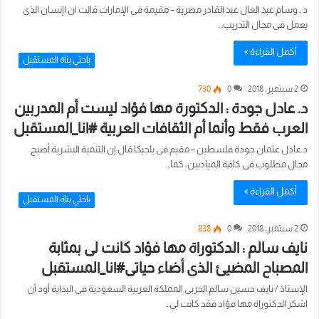
د . وسام عبد العال عبد القادر مصرية – مقيمة فى الإمارات قالت ان اإنسان الذى
يعمل فى مجال التدريب…
أكمل القراءة »
باحثي بناة المستقبل
2 سبتمبر، 2018
0
730
د. عادل جودة : الدكتورة مها فؤاد ليست أم المدربين
العرب فقط وأنما أم الثقافات العربية #انا_المستقبل
د عادل عثمان جودة فلسطين – مقيم فى بلجيكا قال إن التنمية البشرية أصبح
مجال مطلوب فى كافة المياديين، كما…
أكمل القراءة »
باحثي بناة المستقبل
2 سبتمبر، 2018
0
838
نايف سالم : الدكتوراة مها فؤاد كانت لى بمثابة
المصباح المضيئ الذى أضاء حياتى#انا_المستقبل
الإستاذ / نايف حسين سالم الحربى المملكة العربية السعودية فى البداية أود أن
اشكر الدكتوراة مها فؤاد فقد كانت لى…