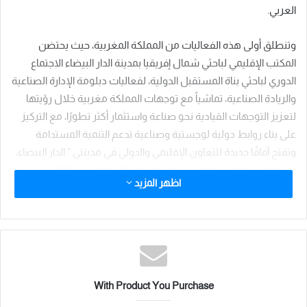
العربي.
وتنطلق أولى هذه الفعاليات من
المملكة المغربية
، حيث يحتضن
المكتب الإقليمي لباحثي شمال إفريقيا بمدينة
الدار البيضاء
الاجتماع
الدوري لباحثي بناة المستقبل الدولية، لفعاليات دبلومة الإدارة الصناعية
والريادة الصناعية، تماشياً مع توجهات المملكة مغربية خلال رؤيتها
لتعزيز التوجهات القيادية نحو صناعة واستثمار أكثر تطورًا، مع التركيز
على بناء روابط دولية لوجستية وصناعية تدعم التنمية المستدامة
وتفتح آفاقًا جديدة للتعاون الإقليمي والدولي في مدينتي ” الدار البيضاء،
طنجة، القنيطرة” .وذلك خلال الفترة من 9 إلى 14 يوليو 2026.
اظهر المزيد
وتتواصل الفعاليات الدولية بالانتقال إلى
القاهرة
، حيث تستضيف
العاصمة المصرية الملتقى الدولي الثالث والعشرين للتدريب والتنمية،
والذي يقام بمركز المؤتمرات الدولية بالقاهرة خلال الفترة من 20 إلى 25
يوليو 2026، بمشاركة واسعة من الأكاديميين والمدربين والخبراء في
مجالات التنمية البشرية والتأهيل المهني وبناء القدرات، من فعاليات
With Product You Purchase
وانشطة وتخريج دفعات جديدة وحفلات توقيع لأكبر الكتاب الدولين.