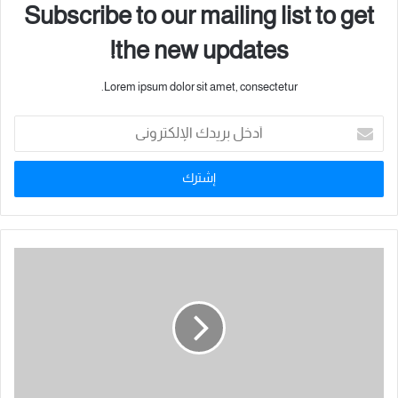
Subscribe to our mailing list to get
وينتظر أن يشكل الملتقى منصة دولية لتبادل الخبرات واستعراض
the new updates!
أحدث الممارسات العلمية والتدريبية، بما يعزز من دور المعرفة والابتكار
في دعم التنمية الشاملة وصناعة المستقبل.
Lorem ipsum dolor sit amet, consectetur.
أ
د
خ
ل
ب
ر
ي
د
ك
ا
ل
إ
ل
ك
ت