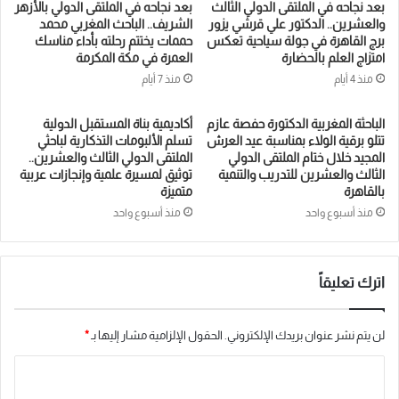
بعد نجاحه في الملتقى الدولي الثالث
بعد نجاحه في الملتقى الدولي بالأزهر
والعشرين.. الدكتور علي قرشي يزور
الشريف.. الباحث المغربي محمد
برج القاهرة في جولة سياحية تعكس
حممات يختتم رحلته بأداء مناسك
امتزاج العلم بالحضارة
العمرة في مكة المكرمة
منذ 4 أيام
منذ 7 أيام
الباحثة المغربية الدكتورة حفصة عازم
أكاديمية بناة المستقبل الدولية
تتلو برقية الولاء بمناسبة عيد العرش
تسلم الألبومات التذكارية لباحثي
المجيد خلال ختام الملتقى الدولي
الملتقى الدولي الثالث والعشرين..
الثالث والعشرين للتدريب والتنمية
توثيق لمسيرة علمية وإنجازات عربية
بالقاهرة
متميزة
منذ أسبوع واحد
منذ أسبوع واحد
اترك تعليقاً
لن يتم نشر عنوان بريدك الإلكتروني.
الحقول الإلزامية مشار إليها بـ
*
ا
ل