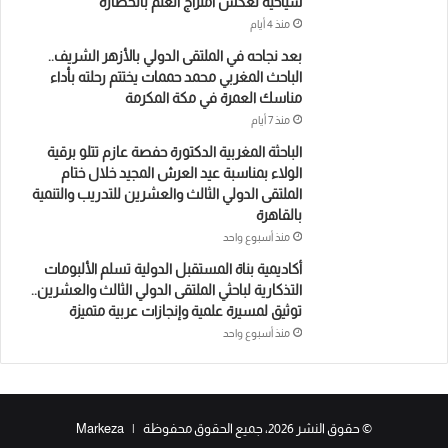
سياحية تعكس امتزاج العلم بالحضارة
منذ 4 أيام
بعد نجاحه في الملتقى الدولي بالأزهر الشريف..
الباحث المغربي محمد حممات يختتم رحلته بأداء
مناسك العمرة في مكة المكرمة
منذ 7 أيام
الباحثة المغربية الدكتورة حفصة عازم تتلو برقية
الولاء بمناسبة عيد العرش المجيد خلال ختام
الملتقى الدولي الثالث والعشرين للتدريب والتنمية
بالقاهرة
منذ أسبوع واحد
أكاديمية بناة المستقبل الدولية تسلم الألبومات
التذكارية لباحثي الملتقى الدولي الثالث والعشرين..
توثيق لمسيرة علمية وإنجازات عربية متميزة
منذ أسبوع واحد
© حقوق النشر 2026، جميع الحقوق محفوظة | Markeza