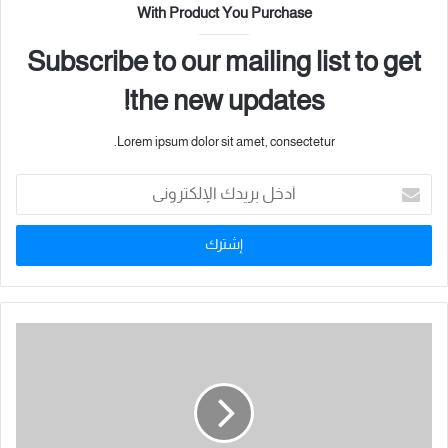
Premièrement : les forces (Strengths)
With Product You Purchase
Il s’agit de l’espace que l’individu doit observer avec sincérité, sans
arrogance. Chaque personne possède des capacités, des
Subscribe to our mailing list to get
compétences et des expériences qui constituent son véritable
the new updates!
capital dans la vie. La prise de conscience de ces forces
représente la première étape pour construire la confiance en soi et
Lorem ipsum dolor sit amet, consectetur.
orienter les énergies vers des domaines générant réussite et
impact positif.
أ
د
خ
Deuxièmement : les faiblesses (Weaknesses)
ل
Ce n’est pas un espace de destruction ou d’autocritique excessive,
ب
mais un espace de compréhension et d’amélioration. Reconnaître
ر
ي
ses faiblesses ne diminue pas la valeur de l’être humain, mais
د
ouvre la voie à une amélioration continue. Le véritable
ك
développement ne naît pas du déni, mais d’une confrontation
ا
consciente avec soi-même.
ل
إ
ل
Troisièmement : les opportunités (Opportunities)