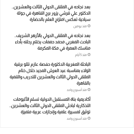
بعد نجاحه في الملتقى الدولي الثالث والعشرين..
الدكتور علي قرشي يزور برج القاهرة في جولة
سياحية تعكس امتزاج العلم بالحضارة
منذ يومين
بعد نجاحه في الملتقى الدولي بالأزهر الشريف..
الباحث المغربي محمد حممات يختتم رحلته بأداء
مناسك العمرة في مكة المكرمة
منذ 5 أيام
الباحثة المغربية الدكتورة حفصة عازم تتلو برقية
الولاء بمناسبة عيد العرش المجيد خلال ختام
الملتقى الدولي الثالث والعشرين للتدريب والتنمية
بالقاهرة
منذ أسبوع واحد
أكاديمية بناة المستقبل الدولية تسلم الألبومات
التذكارية لباحثي الملتقى الدولي الثالث والعشرين..
توثيق لمسيرة علمية وإنجازات عربية متميزة
منذ أسبوع واحد