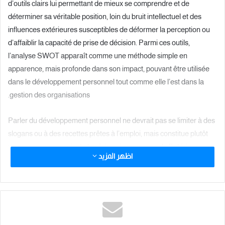
d’outils clairs lui permettant de mieux se comprendre et de
déterminer sa véritable position, loin du bruit intellectuel et des
influences extérieures susceptibles de déformer la perception ou
d’affaiblir la capacité de prise de décision. Parmi ces outils,
l’analyse SWOT apparaît comme une méthode simple en
apparence, mais profonde dans son impact, pouvant être utilisée
dans le développement personnel tout comme elle l’est dans la
gestion des organisations.
Parler du développement personnel ne devrait pas se limiter à des
slogans ou à des recettes prêtes à l’emploi, mais constitue plutôt
un processus conscient et précis qui commence de l’intérieur.
اظهر المزيد
C’est ici que l’analyse SWOT intervient comme un cadre pratique
permettant à l’individu de se comprendre à travers quatre axes
fondamentaux : les forces, les faiblesses, les opportunités et les
menaces.