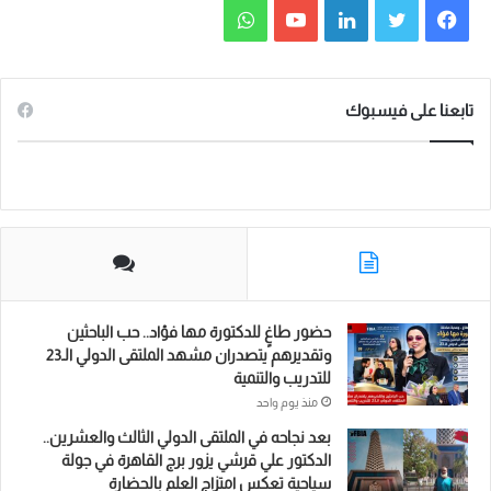
ف
ت
ل
ي
و
ي
و
ي
و
ا
س
ي
ن
ت
ت
تابعنا على فيسبوك
ب
ت
ك
ي
س
و
ر
د
و
ا
ك
إ
ب
ب
ن
حضور طاغٍ للدكتورة مها فؤاد.. حب الباحثين
وتقديرهم يتصدران مشهد الملتقى الدولي الـ23
للتدريب والتنمية
منذ يوم واحد
بعد نجاحه في الملتقى الدولي الثالث والعشرين..
الدكتور علي قرشي يزور برج القاهرة في جولة
سياحية تعكس امتزاج العلم بالحضارة