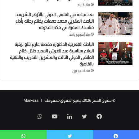
منذ 6 أيام
بعد نجاحه في الملتقى الدولي بالأزهر الشريف..
الباحث المغربي محمد حممات يختتم رحلته بأداء
مناسك العمرة في مكة المكرمة
منذ أسبوع واحد
الباحثة المغربية الدكتورة حفصة عازم تتلو برقية
الولاء بمناسبة عيد العرش المجيد خلال ختام
الملتقى الدولي الثالث والعشرين للتدريب والتنمية
بالقاهرة
منذ أسبوعين
© حقوق النشر 2026، جميع الحقوق محفوظة | Markeza
فيسبوك
تويتر
لينكدإن
يوتيوب
واتساب