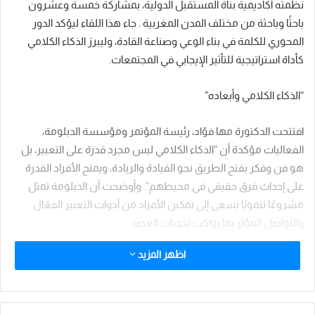
نظمته أكاديمية بناة المستقبل الدولية، بمشاركة خمسة وعشرون
باحثًا وباحثة من مختلف المدن المغربية . جاء هذا اللقاء ليؤكد الدور
المحوري للكلمة في بناء الوعي وصناعة القادة، وليبرز الذكاء الكلامي
كأداة استراتيجية للتأثير الإيجابي في المجتمعات.
“الذكاء الكلامي وأبعاده”
افتتحت الدكتورة مها فؤاد، رئيسة المؤتمر ومؤسسة الدبلومة،
الفعاليات مؤكدة أن “الذكاء الكلامي ليس مجرد قدرة على التعبير، بل
هو فن وفكر يفتح الطريق نحو القيادة والريادة، ويمنح الأفراد القدرة
على إحداث فرق حقيقي في محيطهم”. وأوضحت أن الدبلومة تمثل
مشروعًا تنمويًا يسعى إلى تمكين الأفراد من أدوات التعبير الفعّال
والتواصل المؤثر بما يواكب تحديات العصر.
اظهر المزيد
وقد تناولت الجلسات أنواع الذكاء الكلامي: التعبيري، الارتجالي، الإقناعي،
الجمالي اللغوي، والصوتي التواصلي، مع أمثلة تطبيقية وعروض
مباشرة جعلت الحضور يتفاعلون بشكل ملحوظ.