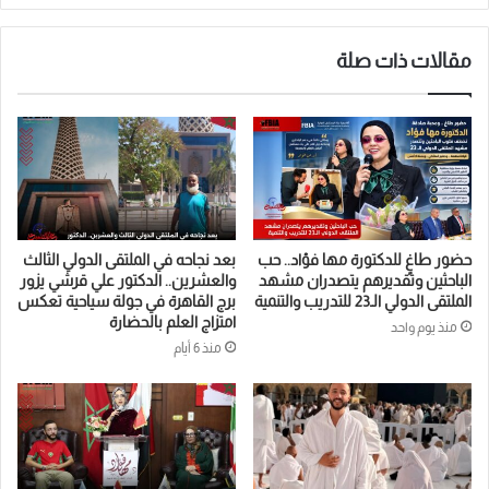
في المؤسسات التعليمية والإعلامية، وتشجيع المؤسسات القيادية
على تبني برامج تدريبية في هذا المجال، فضلًا عن إطلاق مبادرة لإنشاء
مقالات ذات صلة
شبكة عربية للباحثين في الذكاء الكلامي.
وفي كلمتها الختامية، أشادت الدكتورة مها فؤاد بالمستوى المتميز
للمشاركين، مؤكدة أن هذه الدبلومة ليست مجرد برنامج تدريبي، بل
مشروع فكري وتنموي شامل يهدف إلى صناعة جيل قادر على صياغة
خطاب مؤثر وبناء مجتمعات أكثر وعيًا وقوة بالكلمة.
حضور طاغٍ للدكتورة مها فؤاد.. حب
بعد نجاحه في الملتقى الدولي الثالث
الباحثين وتقديرهم يتصدران مشهد
والعشرين.. الدكتور علي قرشي يزور
الملتقى الدولي الـ23 للتدريب والتنمية
برج القاهرة في جولة سياحية تعكس
امتزاج العلم بالحضارة
منذ يوم واحد
منذ 6 أيام