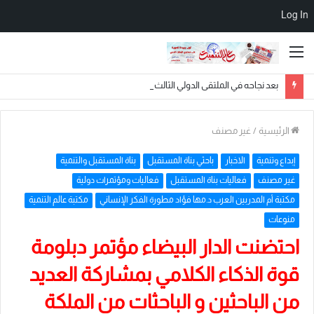
Log In
القائمة
بعد نجاحه في الملتقى الدولي الثالث والعشرين.. الدكتور علي قرشي يزور برج القاهرة في جولة سياحية تعكس امتزاج العلم بالحضارة
الرئيسية
/
غير مصنف
إبداع وتنمية
الاخبار
باحثي بناة المستقبل
بناة المستقبل والتنمية
غير مصنف
فعاليات بناة المستقبل
فعاليات ومؤتمرات دولية
مكتبة أم المدربين العرب د.مها فؤاد مطورة الفكر الإنساني
مكتبة عالم التنمية
منوعات
احتضنت الدار البيضاء مؤتمر دبلومة
قوة الذكاء الكلامي بمشاركة العديد
من الباحثين و الباحثات من الملكة