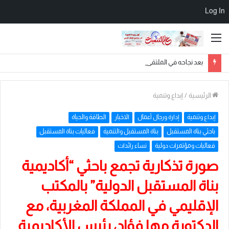
Log In
القائمة
بعد نجاحه في الملتقى الدولي بالأزهر الشريف.. الباحث المغربي محمد حممات يختتم رحلته بأداء مناسك العمرة في مكة المكرمة
الرئيسية
/
إبداع وتنمية
إبداع وتنمية
إدارة ورجال أعمال
الاخبار
الطاقة والحياة
باحثي بناة المستقبل
بناة المستقبل والتنمية
فعاليات بناة المستقبل
فعاليات ومؤتمرات دولية
نساء رائدات
صورة تذكارية تجمع باحثي “أكاديمية
بناة المستقبل الدولية” بالمكتب
الإقليمي في المملكة المغربية، مع
الدكتورة مها فؤاد، رئيس الأكاديمية