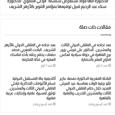
الدكتورة مها فؤاد تستعرض سلسلة "الوعي التنموي" للدكتورة
سناء عبد الرحيم قبيل توقيعها بمؤتمر التنوير بالأزهر الشريف
مقالات ذات صلة
بعد نجاحه في الملتقى الدولي الثالث
بعد نجاحه في الملتقى الدولي بالأزهر
والعشرين.. الدكتور علي قرشي يزور
الشريف.. الباحث المغربي محمد
برج القاهرة في جولة سياحية تعكس
حممات يختتم رحلته بأداء مناسك
امتزاج العلم بالحضارة
العمرة في مكة المكرمة
منذ 3 أيام
منذ 7 أيام
الباحثة المغربية الدكتورة حفصة عازم
أكاديمية بناة المستقبل الدولية
تتلو برقية الولاء بمناسبة عيد العرش
تسلم الألبومات التذكارية لباحثي
المجيد خلال ختام الملتقى الدولي
الملتقى الدولي الثالث والعشرين..
الثالث والعشرين للتدريب والتنمية
توثيق لمسيرة علمية وإنجازات عربية
بالقاهرة
متميزة
منذ أسبوع واحد
منذ أسبوع واحد