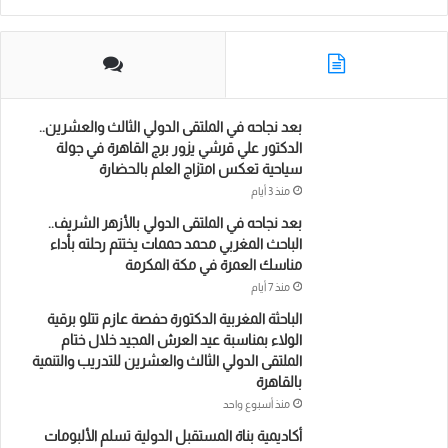
و
ر
د
و
ا
ك
إ
ب
ب
ن
بعد نجاحه في الملتقى الدولي الثالث والعشرين..
الدكتور علي قرشي يزور برج القاهرة في جولة
سياحية تعكس امتزاج العلم بالحضارة
منذ 3 أيام
بعد نجاحه في الملتقى الدولي بالأزهر الشريف..
الباحث المغربي محمد حممات يختتم رحلته بأداء
مناسك العمرة في مكة المكرمة
منذ 7 أيام
الباحثة المغربية الدكتورة حفصة عازم تتلو برقية
الولاء بمناسبة عيد العرش المجيد خلال ختام
الملتقى الدولي الثالث والعشرين للتدريب والتنمية
بالقاهرة
منذ أسبوع واحد
أكاديمية بناة المستقبل الدولية تسلم الألبومات