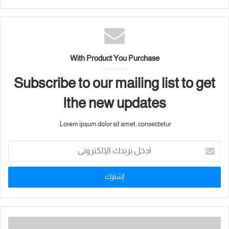
العلمي والمهني الذي يتمتع به الباحثون في الأكاديمية، مؤكدة أن
الاستثمار في العقول هو السبيل لبناء مستقبل عربي مشرق ومؤثر
على المستوى الدولي.
With Product You Purchase
يُذكر أن “أكاديمية بناة المستقبل الدولية” تمثل صرحًا علميًا رائدًا،
يحتضن الطاقات الواعدة في العالم العربي، ويوفّر بيئة بحثية متقدمة
Subscribe to our mailing list to get
ترتكز على الإبداع، القيادة، والتنمية المستدامة.
the new updates!
Lorem ipsum dolor sit amet, consectetur.
أ
د
خ
ل
ب
ر
ي
د