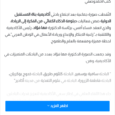
كتب/أحمدوصفي
التُقطت صورة جماعية بعد اجتماع باحثي
أكاديمية بناة المستقبل
الدولية
ضمن فعاليات
دبلومة الذكاء الكفائي: من الفكرة إلى الريادة
،
والذي انعقد مساء أمس، برئاسة الدكتورة
مها فؤاد
، رئيس الأكاديمية
والمُلقبة بـ”راعية الابتكار والإبداع وريادة الأعمال في الوطن العربي”،في
لحظة مميزة ومفعمة بالعلم والطموح.
وقد جمعت الصورة الدكتورة مها فؤاد بعدد من الباحثات المتميزات في
الأكاديمية، وهن:
” الباحثة
سامية بوسمير
، الباحثة
كلثوم طريق، ا
لباحثة
خدوج بوكريان،
ا
لباحثة
فاطمة الزرورة
، الباحثة في
علوم التغذية
من مدينة
أكادير”
جاء هذا اللقاء العلمي في إطار سعي الأكاديمية لتعزيز قدرات الباحثين
العرب، وتطوير مهاراتهم في مجالات التفكير الريادي، الذكاء الكفائي،
اظهر المزيد
والإبداع المؤسسي.
وقد عبّرت الدكتورة مها فؤاد خلال الاجتماع عن فخرها بالمستوى