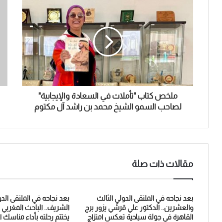
ا
ل
إ
ل
ك
ت
ر
و
ن
ملخص كتاب "تأملات في السعادة والإيجابية"
ي
لصاحب السمو الشيخ محمد بن راشد آل مكتوم
مقالات ذات صلة
بعد نجاحه في الملتقى الدولي الثالث
بعد نجاحه في الملتقى الدو
والعشرين.. الدكتور علي قرشي يزور برج
الشريف.. الباحث المغربي
القاهرة في جولة سياحية تعكس امتزاج
يختتم رحلته بأداء مناسك 