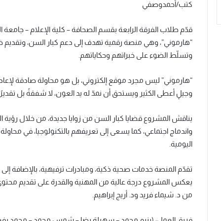
كتب/أحمدوصفي
“هارموني”، وهي منصة رقمية تهدف إلى دعم كبار السن، وتقديم 
وتسلّط الضوء على خبراتهم وحكاياتهم.
“هارموني” ليس مجرد موقع إلكتروني، بل هو محاولة صادقة لإعادة
وجيلٍ أعطى الكثير ويستحق أن نمدّ له يد العون، لا شفقةً بل تقديرًا
يناقش المشروع قضايا كبار السن من زوايا جديدة، من خلال رؤية ا
واندماج اجتماعي، كما يسعى إلى تعريفهم بالتكنولوجيا، في محاولة
اليومية.
تقدّم المنصة خدمات صحية ذكية، ومبادرات ترفيهية، بالإضافة إ
يعكس المشروع درجة عالية من المهنية والقدرة على تقديم محت
من د. شيماء فريد ود. أريج إبراهيم.
فريق العمل: (رنيم محمد – سهيلة رضا – شمس محمد – محمد ر