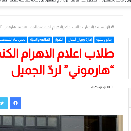
ولي بالأزهر الشريف.. الباحث المغربي محمد حممات يختتم رحلته بأداء مناسك العمرة في م
الرئيسية
/
الاخبار
/
طلاب اعلام الاهرام الكندية يطلقون منصة “هارموني” لر
إبداع وتنمية
إدارة ورجال أعمال
الاخبار
الطاقة والحياة
باحثي بناة المستقب
طلاب اعلام الاهرام الك
“هارموني” لردّ الجميل
10 يونيو، 2025
فيسبوك