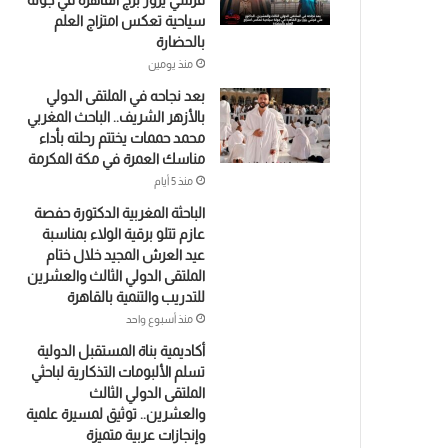
قرشي يزور برج القاهرة في جولة
سياحية تعكس امتزاج العلم
بالحضارة
منذ يومين
بعد نجاحه في الملتقى الدولي
بالأزهر الشريف.. الباحث المغربي
محمد حممات يختتم رحلته بأداء
مناسك العمرة في مكة المكرمة
منذ 5 أيام
الباحثة المغربية الدكتورة حفصة
عازم تتلو برقية الولاء بمناسبة
عيد العرش المجيد خلال ختام
الملتقى الدولي الثالث والعشرين
للتدريب والتنمية بالقاهرة
منذ أسبوع واحد
أكاديمية بناة المستقبل الدولية
تسلم الألبومات التذكارية لباحثي
الملتقى الدولي الثالث
والعشرين.. توثيق لمسيرة علمية
وإنجازات عربية متميزة