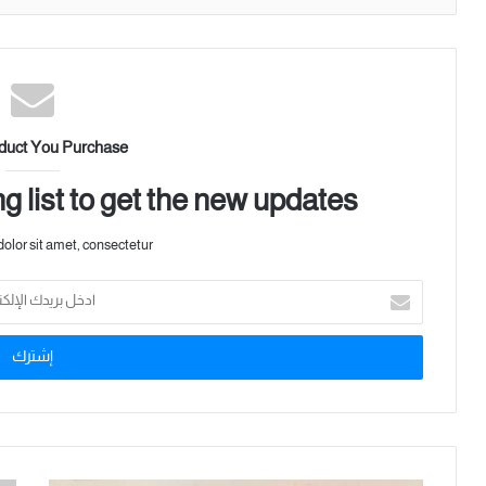
duct You Purchase
g list to get the new updates!
lor sit amet, consectetur.
أ
د
خ
ل
ب
ر
ي
د
ك