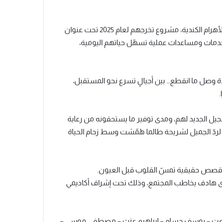
قدّم طلاب الفرقة الرابعة بقسم الصحافة – كلية الإعلام – جامعة الأهرام الكندية، مشروع تخرجهم لعام 2025 تحت عنوان
خدمات ومساعدات عملية تسهّل حياتهم اليومية،
 وصل ما انقطع… بين أجيالٍ تسرع نحو المستقبل،
.
لجيل الجديد لهم، ومدى توفير ما يستحقونه من رعاية
 لردّ الجميل لشريحة طالما هُمّشت وسط زحام الحياة
لى قصص حقيقية تمسّ القلوب قبل العيون.
وى هادف يخاطب المجتمع، وذلك تحت إشراف أكاديمي
فعت – يوسف حسام – إبراهيم عزت – مصطفى موسى –