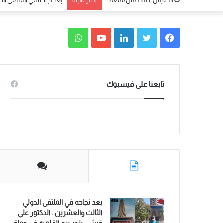
الخميس, أغسطس 6 2026
أخبار عاجلة
بعد نجاحه في الملتقى الد
ف
ت
ل
ي
و
ي
و
ي
و
ا
س
ي
ن
ت
ت
تابعنا على فيسبوك
ب
ت
ك
ي
س
و
ر
د
و
ا
ك
إ
ب
ب
ن
بعد نجاحه في الملتقى الدولي
الثالث والعشرين.. الدكتور علي