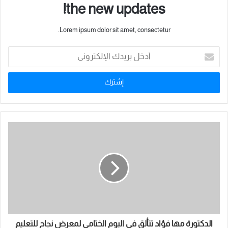
the new updates!
Lorem ipsum dolor sit amet, consectetur.
أ
د
خ
ل
ب
ر
ي
د
ك
ا
ل
إ
ل
ك
ت
ر
و
الدكتورة مها فؤاد تتألق في اليوم الختامي لمعرض نجاح للتعليم