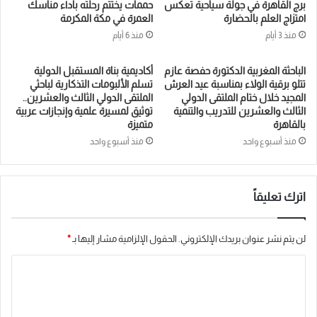
برج القاهرة في جولة سياحية تعكس
حممات يختتم رحلته بأداء مناسك
امتزاج العلم بالحضارة
العمرة في مكة المكرمة
منذ 3 أيام
منذ 6 أيام
الباحثة المغربية الدكتورة حفصة عازم
أكاديمية بناة المستقبل الدولية
تتلو برقية الولاء بمناسبة عيد العرش
تسلم الألبومات التذكارية لباحثي
المجيد خلال ختام الملتقى الدولي
الملتقى الدولي الثالث والعشرين..
الثالث والعشرين للتدريب والتنمية
توثيق لمسيرة علمية وإنجازات عربية
بالقاهرة
متميزة
منذ أسبوع واحد
منذ أسبوع واحد
اترك تعليقاً
لن يتم نشر عنوان بريدك الإلكتروني.
الحقول الإلزامية مشار إليها بـ
*
ا
ل
ت