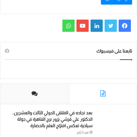
ف
ت
ل
ي
و
ي
و
ي
و
ا
س
ي
ن
ت
ت
تابعنا على فيسبوك
ب
ت
ك
ي
س
و
ر
د
و
ا
ك
إ
ب
ب
ن
بعد نجاحه في الملتقى الدولي الثالث والعشرين..
الدكتور علي قرشي يزور برج القاهرة في جولة
سياحية تعكس امتزاج العلم بالحضارة
منذ 3 أيام