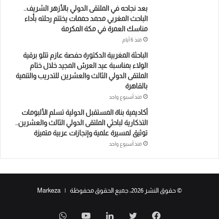
بعد نجاحه في الملتقى الدولي بالأزهر الشريف..
الباحث المغربي محمد حممات يختتم رحلته بأداء
مناسك العمرة في مكة المكرمة
منذ 6 أيام
الباحثة المغربية الدكتورة حفصة عازم تتلو برقية
الولاء بمناسبة عيد العرش المجيد خلال ختام
الملتقى الدولي الثالث والعشرين للتدريب والتنمية
بالقاهرة
منذ أسبوع واحد
أكاديمية بناة المستقبل الدولية تسلم الألبومات
التذكارية لباحثي الملتقى الدولي الثالث والعشرين..
توثيق لمسيرة علمية وإنجازات عربية متميزة
منذ أسبوع واحد
© حقوق النشر 2026، جميع الحقوق محفوظة | Markeza
فيسبوك
تويتر
لينكدإن
يوتيوب
واتساب