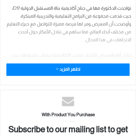
تواجدت الدكتورة مها في جناح أكاديمية بناة المستقبل الدولية C17،
حيث قدمت مجموعة من البرامج التعليمية والتدريبية المبتكرة،
وأوضحت أن المعرض وفر لها فرصة مميزة للتواصل مع خبراء التعليم
من مختلف أنحاء العالم، مما ساهم في تبادل الأفكار حول أحدث
الاتجاهات في هذا المجال.
خلال أيام المعرض الثلاثة، حققت الأكاديمية نجاحات ملحوظة، حيث
لاقت البرامج التي قدمتها اهتماماً كبيراً من الزوار العرب، مما يعكس
اظهر المزيد
الحاجة المتزايدة للتعليم والتدريب المتطور في المنطقة.
الجدير بالذكر أن الدكتورة مها فؤاد ستغادر القاهرة إلى الرياض يوم 4
نوفمبر 2024، للمشاركة في كأس العالم لريادة الأعمال المقام
بالمملكة العربية السعودية، وذلك لاستكمال جولتها التعليمية
وتحقيق المزيد من النجاحات في مجال التعليم.
With Product You Purchase
Subscribe to our mailing list to get