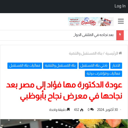
Log In
القائمة
بعد نجاحه في الملتقى الدولي بالأزهر الشريف.. الباحث المغربي محمد حممات يختتم رحلته بأداء مناسك العمرة في مكة المكرمة
الرئيسية
/
بناة المستقبل والتنمية
الاخبار
باحثي بناة المستقبل
بناة المستقبل والتنمية
فعاليات بناة المستقبل
فعاليات ومؤتمرات دولية
عودة الدكتورة مها فؤاد إلى مصر بعد
نجاحها في معرض نجاح بأبوظبي
30 أكتوبر، 2024
0
432
دقيقة واحدة