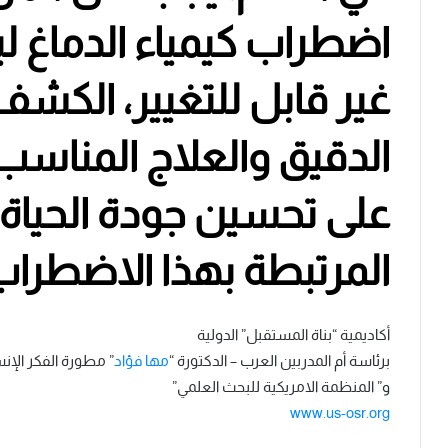
اضطراب كيمياء الدماغ لي
غير قابل للتغيير، الكشف 
الدقيق والعلاج المناسب
على تحسين جودة الحياة 
المرتبطة بهذا الاضطراب
أكاديمية “بناة المستقبل” الدولية
برئاسة أم المدربين العرب – الدكتورة “
مها فؤاد
” مطورة الفكر الإن
و” المنظمة الامريكية للبحث العلمي”
www.us-osr.org