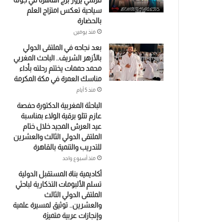
قرشي يزور برج القاهرة في جولة
سياحية تعكس امتزاج العلم
بالحضارة
منذ يومين
بعد نجاحه في الملتقى الدولي
بالأزهر الشريف.. الباحث المغربي
محمد حممات يختتم رحلته بأداء
مناسك العمرة في مكة المكرمة
منذ 5 أيام
الباحثة المغربية الدكتورة حفصة
عازم تتلو برقية الولاء بمناسبة
عيد العرش المجيد خلال ختام
الملتقى الدولي الثالث والعشرين
للتدريب والتنمية بالقاهرة
منذ أسبوع واحد
أكاديمية بناة المستقبل الدولية
تسلم الألبومات التذكارية لباحثي
الملتقى الدولي الثالث
والعشرين.. توثيق لمسيرة علمية
وإنجازات عربية متميزة