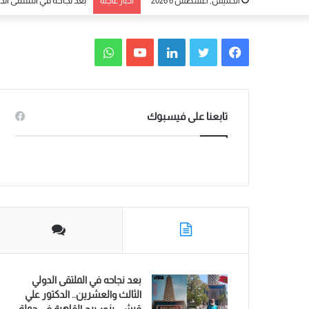
الخميس, أغسطس 6 2026
أخبار عاجلة
بعد نجاحه في الملتقى الد
ف
ت
ل
ي
و
ي
و
ي
و
ا
س
ي
ن
ت
ت
تابعنا على فيسبوك
ب
ت
ك
ي
س
و
ر
د
و
ا
ك
إ
ب
ب
ن
بعد نجاحه في الملتقى الدولي
الثالث والعشرين.. الدكتور علي